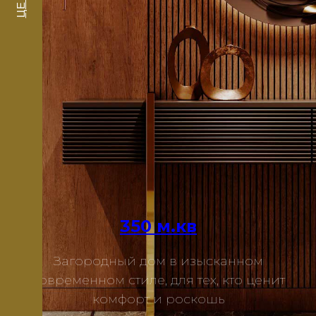
ЦЕНЫ
350 м.кв
Загородный дом в изысканном
современном стиле, для тех, кто ценит
Подробнее
комфорт и роскошь