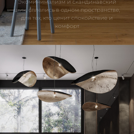
Экоминимализм и скандинавский
шик, сплелись в одном пространстве,
для тех, кто ценит спокойствие и
Подробнее
комфорт