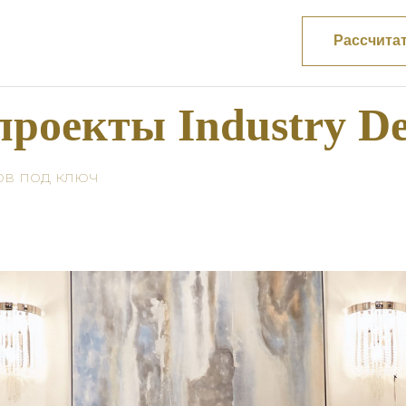
Рассчита
роекты Industry De
ов под ключ