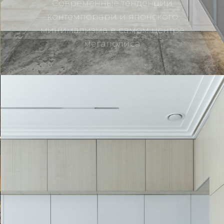
Современные тенденции
контемпорари и японского
минимализма в самом центре
Подробнее
мегаполиса