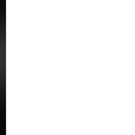
Запишитесь на
просмотр наших объектов
Мы пониманием, что цена ошибки в выборе
подрядчика непозволительно высока.
Мы с радостью покажем Вам наши
действующие объекты на разных стадиях
реализации проекта, чтобы вы убедились в
нашем педантичном подходе
+7