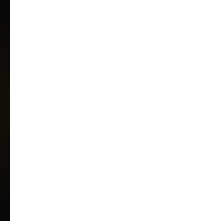
ВСЕГО 7 ВОПРОСОВ
и бесплатный расчет стоимости
вашего дизайн-проекта ГОТОВ
Получить расчет
стоимости