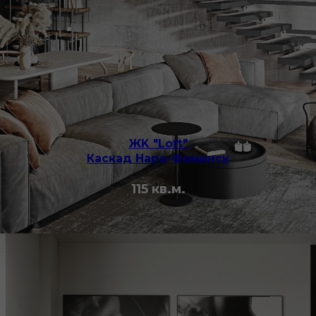
ЖK "Loft"
Каскад Наро-Фоминск
115 кв.м.