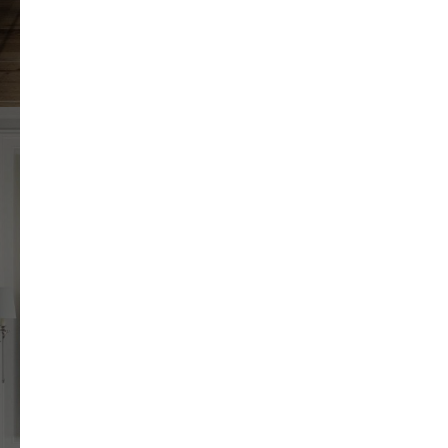
ЖК "Невский"
34 кв.м.