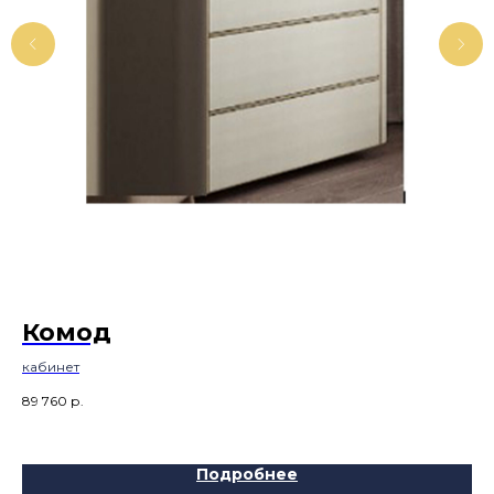
Комод
П
а
кабинет
50
89 760
р.
Подробнее