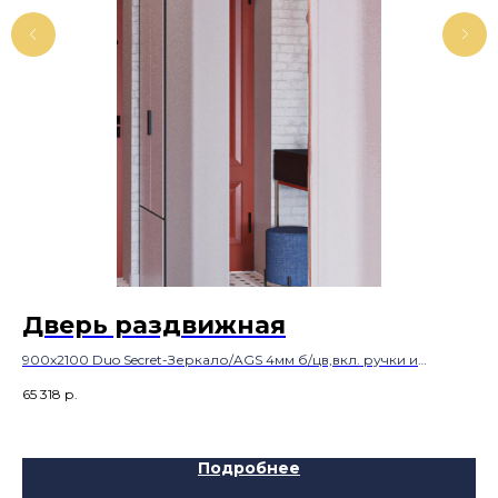
Дверь раздвижная
В
900х2100 Duo Secret-Зеркало/AGS 4мм б/цв,вкл. ручки и
PU
комплект для одностворчатых раздвижных дверей
65 318
р.
79 
Подробнее