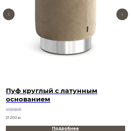
Пуф круглый с латунным
С
основанием
ч
спальня
21 200
р.
5 
Подробнее