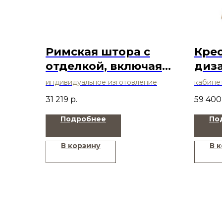
Римская штора с
Кре
отделкой, включая
диз
карниз -профиль (2х
индивидуальное изготовление
кабине
ряд.)
31 219
р.
59 400
Подробнее
По
В корзину
В 