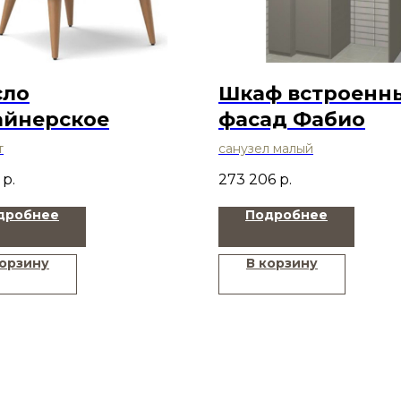
сло
Шкаф встроенн
айнерское
фасад Фабио
т
санузел малый
р.
273 206
р.
дробнее
Подробнее
корзину
В корзину