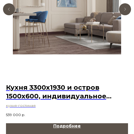
Кухня 3300х1930 и остров
Д
1500х600, индивидуальное
ка
изготовление
кухня-гостиная
168
539 000
р.
Подробнее