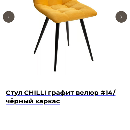
Стул CHILLI графит велюр #14/
К
чёрный каркас
сп
52
4 700
р.